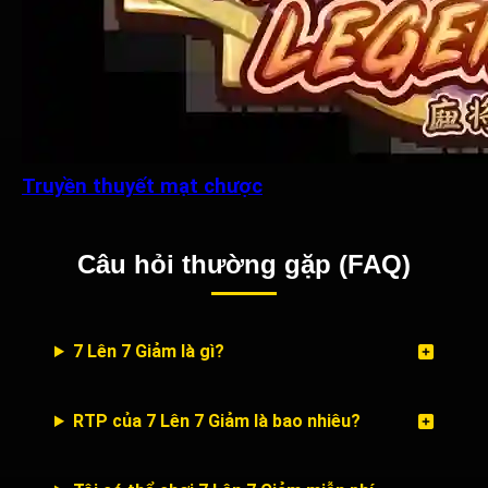
Truyền thuyết mạt chược
Câu hỏi thường gặp (FAQ)
7 Lên 7 Giảm là gì?
RTP của 7 Lên 7 Giảm là bao nhiêu?