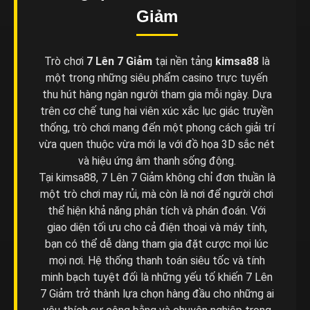
Giảm
Trò chơi
7 Lên 7 Giảm
tại nền tảng
kimsa88
là
một trong những siêu phẩm casino trực tuyến
thu hút hàng ngàn người tham gia mỗi ngày. Dựa
trên cơ chế tung hai viên xúc xắc lục giác truyền
thống, trò chơi mang đến một phong cách giải trí
vừa quen thuộc vừa mới lạ với đồ họa 3D sắc nét
và hiệu ứng âm thanh sống động.
Tại kimsa88, 7 Lên 7 Giảm không chỉ đơn thuần là
một trò chơi may rủi, mà còn là nơi để người chơi
thể hiện khả năng phân tích và phán đoán. Với
giao diện tối ưu cho cả điện thoại và máy tính,
bạn có thể dễ dàng tham gia đặt cược mọi lúc
mọi nơi. Hệ thống thanh toán siêu tốc và tính
minh bạch tuyệt đối là những yếu tố khiến 7 Lên
7 Giảm trở thành lựa chọn hàng đầu cho những ai