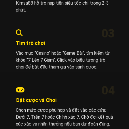
Kimsa88 hỗ trợ nạp tiền siêu tốc chỉ trong 2-3
phút.
03
Tìm trò chơi
Vào mục "Casino" hoặc "Game Bài", tìm kiếm từ
khóa "7 Lên 7 Giảm". Click vào biểu tượng trò
chơi để bắt đầu tham gia vào sảnh cược.
04
Đặt cược và Chơi
Chọn mức cược phù hợp và đặt vào các cửa:
Dưới 7, Trên 7 hoặc Chính xác 7. Chờ đợi kết quả
xúc xắc và nhận thưởng nếu bạn dự đoán đúng.