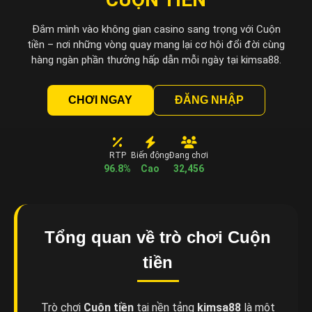
Đắm mình vào không gian casino sang trọng với Cuộn
tiền – nơi những vòng quay mang lại cơ hội đổi đời cùng
hàng ngàn phần thưởng hấp dẫn mỗi ngày tại kimsa88.
CHƠI NGAY
ĐĂNG NHẬP
RTP
Biến động
Đang chơi
96.8%
Cao
32,456
Tổng quan về trò chơi Cuộn
tiền
Trò chơi
Cuộn tiền
tại nền tảng
kimsa88
là một