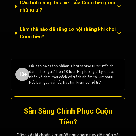
Các tính năng đặc biệt của Cuộn tiền gồm
những gì?
Làm thế nào để tăng cơ hội thắng khi chơi
Cuộn tiền?
Cờ bạc có trách nhiệm:
Chơi casino trực tuyến chỉ
dành cho người trên 18 tuổi. Hãy luôn giữ kỷ luật cá
18+
nhân và chơi một cách có trách nhiệm tại kimsa88.
Nếu bạn gặp vấn đề, hãy tìm kiếm sự hỗ trợ.
Sẵn Sàng Chinh Phục Cuộn
Tiền?
Đăng ký tài khoản kimsa88 ngay hôm nay để nhận gói