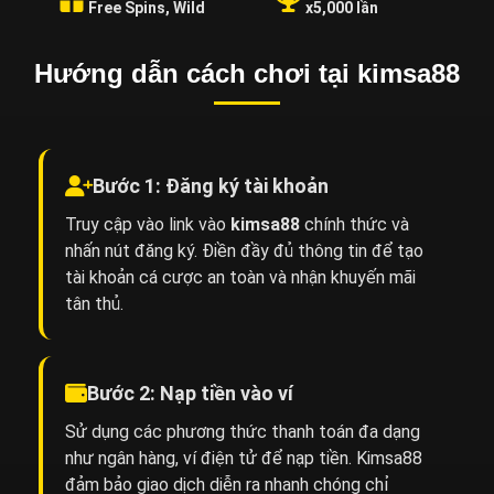
Free Spins, Wild
x5,000 lần
Hướng dẫn cách chơi tại kimsa88
Bước 1: Đăng ký tài khoản
Truy cập vào link vào
kimsa88
chính thức và
nhấn nút đăng ký. Điền đầy đủ thông tin để tạo
tài khoản cá cược an toàn và nhận khuyến mãi
tân thủ.
Bước 2: Nạp tiền vào ví
Sử dụng các phương thức thanh toán đa dạng
như ngân hàng, ví điện tử để nạp tiền. Kimsa88
đảm bảo giao dịch diễn ra nhanh chóng chỉ