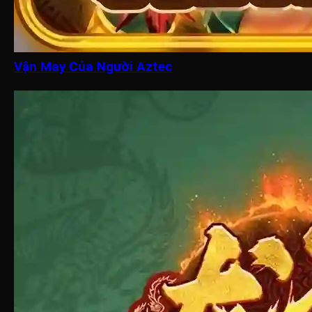
Vận May Của Người Aztec