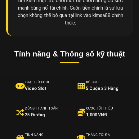
tìm kiếm một trò chơi slot dễ chơi nhưng có sức
mạnh bùng nổ tài chính, Cuộn tiền chính là sự lựa
chọn không thể bỏ qua tại link vào kimsa88 chính
thức.
Tính năng & Thông số kỹ thuật
LOẠI TRÒ CHƠI
BỐ CỤC
Video Slot
5 Cuộn x 3 Hàng
DÒNG THANH TOÁN
CƯỢC TỐI THIỂU
25 Đường
1,000 VNĐ
TÍNH NĂNG
THẮNG TỐI ĐA