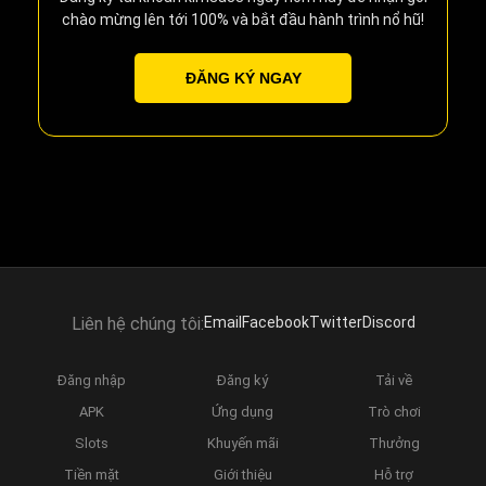
chào mừng lên tới 100% và bắt đầu hành trình nổ hũ!
ĐĂNG KÝ NGAY
Liên hệ chúng tôi:
Email
Facebook
Twitter
Discord
Đăng nhập
Đăng ký
Tải về
APK
Ứng dụng
Trò chơi
Slots
Khuyến mãi
Thưởng
Tiền mặt
Giới thiệu
Hỗ trợ