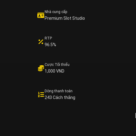
Nhà cung cấp
Premium Slot Studio
RTP
96.5%
Cược Tối thiểu
1,000 VND
Dòng thanh toán
243 Cách thắng