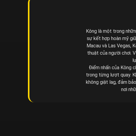
Kông là một trong những
sự kết hợp hoàn mỹ giữ
Macau và Las Vegas, Kôn
thuật của người chơi. 
l
Điểm nhấn của Kông ch
trong từng lượt quay. K
không giật lag, đảm bả
nơi nh