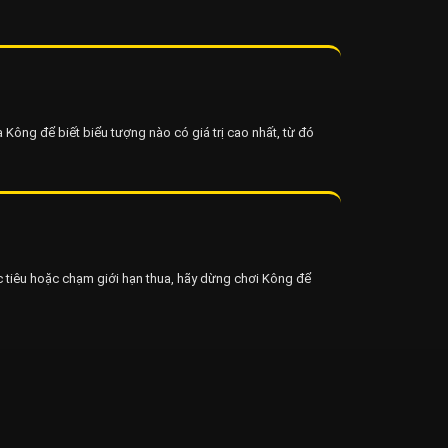
Kông để biết biểu tượng nào có giá trị cao nhất, từ đó
 tiêu hoặc chạm giới hạn thua, hãy dừng chơi Kông để