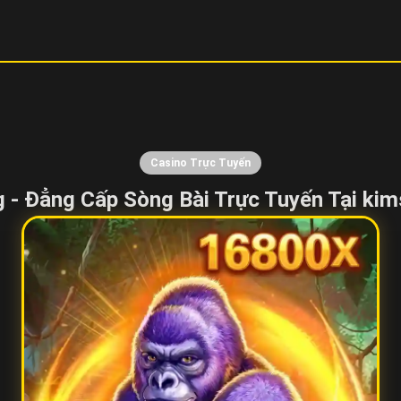
Casino Trực Tuyến
 - Đẳng Cấp Sòng Bài Trực Tuyến Tại ki