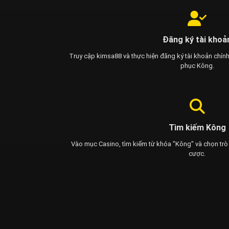
Đăng ký tài khoả
Truy cập kimsa88 và thực hiện đăng ký tài khoản chính
phục Kông.
Tìm kiếm Kông
Vào mục Casino, tìm kiếm từ khóa "Kông" và chọn trò
cược.