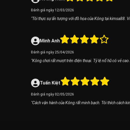
Đánh giá ngày 12/03/2026
"Tôi thực sự ấn tượng với đồ họa của Kông tại kimsa88. Vừ
Minh Anh
Đánh giá ngày 25/04/2026
"Kông chơi rất mượt trên điện thoại. Tỷ lệ nổ hũ có vẻ cao
Tuấn Kiệt
Đánh giá ngày 02/05/2026
"Cách vận hành của Kông rất minh bạch. Tôi thích cách kim