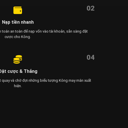
02
Nạp tiền nhanh
toán an toàn để nạp vốn vào tài khoản, sẵn sàng đặt
cược cho Kông.
04
Đặt cược & Thắng
 quay và chờ đợi những biểu tượng Kông may mắn xuất
hiện.