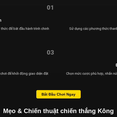
01
n
 thức để bắt đầu hành trình chinh
Sử dụng các phương thức thanh 
03
 chơi để khởi động giao diện đặt
Chọn mức cược phù hợp, nhấn nút
Bắt Đầu Chơi Ngay
Mẹo & Chiến thuật chiến thắng Kông