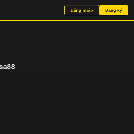
Đăng nhập
Đăng ký
msa88