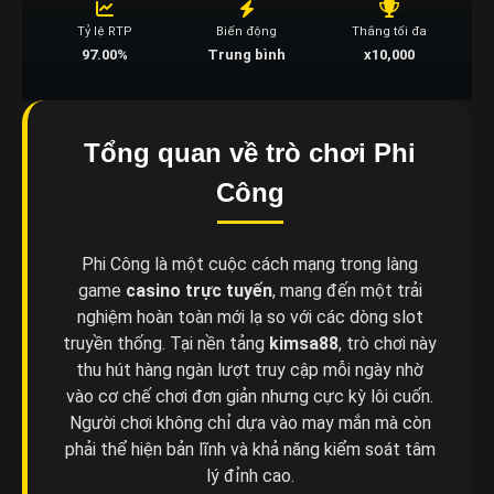
Tỷ lệ RTP
Biến động
Thắng tối đa
97.00%
Trung bình
x10,000
Tổng quan về trò chơi Phi
Công
Phi Công là một cuộc cách mạng trong làng
game
casino trực tuyến
, mang đến một trải
nghiệm hoàn toàn mới lạ so với các dòng slot
truyền thống. Tại nền tảng
kimsa88
, trò chơi này
thu hút hàng ngàn lượt truy cập mỗi ngày nhờ
vào cơ chế chơi đơn giản nhưng cực kỳ lôi cuốn.
Người chơi không chỉ dựa vào may mắn mà còn
phải thể hiện bản lĩnh và khả năng kiểm soát tâm
lý đỉnh cao.