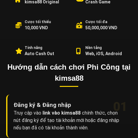
kimsa88 Original
Crash Game
Cược tối thiểu
Cược tối đa
10,000 VND
50,000,000 VND
Tính năng
Nền tảng
Auto Cash Out
Web, iOS, Android
Hướng dẫn cách chơi Phi Công tại
kimsa88
01
Đăng ký & Đăng nhập
Truy cập vào
link vào kimsa88
chính thức, chọn
nút đăng ký để tạo tài khoản mới hoặc đăng nhập
nếu bạn đã có tài khoản thành viên.