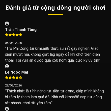
Đánh giá từ cộng đồng người chơi
Trần Thanh Tùng
05/04/2026
"Trò Phi Công tại kimsa88 thực sự rất gây nghiện. Giao
diện mượt mà, không giật lag ngay cả khi chơi trên điện
thoại. Tôi vừa ăn được quả x50 hôm qua, cực kỳ uy tín!"
Lê Ngọc Mai
28/03/2026
"Thích nhất là tính năng rút tiền tự động, giúp mình không
bị tâm lý tham lam quá đà. Nhà cái kimsa88 nạp rút cũng
rất nhanh, chơi rất yên tâm."