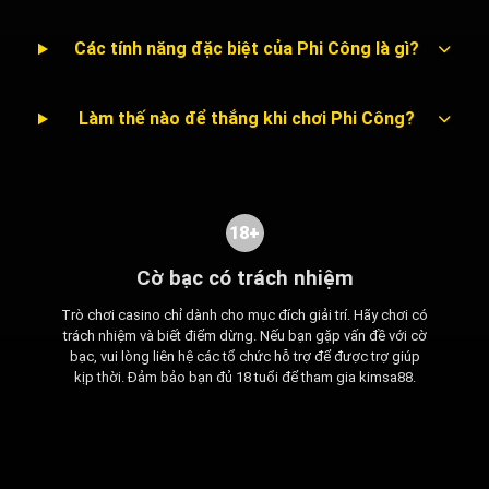
Các tính năng đặc biệt của Phi Công là gì?
Làm thế nào để thắng khi chơi Phi Công?
18+
Cờ bạc có trách nhiệm
Trò chơi casino chỉ dành cho mục đích giải trí. Hãy chơi có
trách nhiệm và biết điểm dừng. Nếu bạn gặp vấn đề với cờ
bạc, vui lòng liên hệ các tổ chức hỗ trợ để được trợ giúp
kịp thời. Đảm bảo bạn đủ 18 tuổi để tham gia kimsa88.