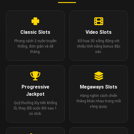
Classic Slots
Video Slots
Phong cách 3 cuộn truyền
Đồ họa 3D sống động với
thống, đơn giản và dễ
nhiều tính năng bonus đặc
thắng.
sắc.
Progressive
Megaways Slots
Jackpot
Hàng nghìn cách chiến
thắng khác nhau trong mỗi
Quỹ thưởng lũy tiến khổng
vòng quay.
lồ, thay đổi cuộc đời sau 1
cú click.