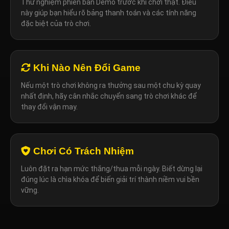
Thử nghiệm phiên bản Demo trước khi chơi thật. Điều
này giúp bạn hiểu rõ bảng thanh toán và các tính năng
đặc biệt của trò chơi.
Khi Nào Nên Đổi Game
Nếu một trò chơi không ra thưởng sau một chu kỳ quay
nhất định, hãy cân nhắc chuyển sang trò chơi khác để
thay đổi vận may.
Chơi Có Trách Nhiệm
Luôn đặt ra hạn mức thắng/thua mỗi ngày. Biết dừng lại
đúng lúc là chìa khóa để biến giải trí thành niềm vui bền
vững.