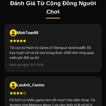
Đánh Giá Từ Cộng Đồng Người
Chơi
MinhTuan88
Tôi cực kỳ thích trò Gates of Olympus tại kimsa88. Đồ
họa tuyệt vời và tôi vừa trúng được x500 nhờ vòng quay
miễn phí. Rất uy tín!
Đánh giá ngày 10-07-2026
LanAnh_Casino
PG Soft có nhiều game slot rất mượt trên điện thoại. Tôi
thường chơi Mahjong Ways 2 và cảm thấy tỷ lệ nổ hũ ở