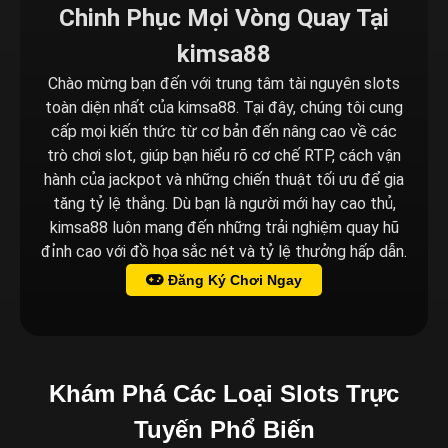
Chinh Phục Mọi Vòng Quay Tại
kimsa88
Chào mừng bạn đến với trung tâm tài nguyên slots
toàn diện nhất của kimsa88. Tại đây, chúng tôi cung
cấp mọi kiến thức từ cơ bản đến nâng cao về các
trò chơi slot, giúp bạn hiểu rõ cơ chế RTP, cách vận
hành của jackpot và những chiến thuật tối ưu để gia
tăng tỷ lệ thắng. Dù bạn là người mới hay cao thủ,
kimsa88 luôn mang đến những trải nghiệm quay hũ
đỉnh cao với đồ họa sắc nét và tỷ lệ thưởng hấp dẫn.
Đăng Ký Chơi Ngay
Khám Phá Các Loại Slots Trực
Tuyến Phổ Biến