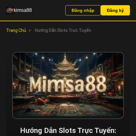
kimsa88
Đăng nhập
Đăng ký
Trang Chủ
>
Hướng Dẫn Slots Trực Tuyến
Hướng Dẫn Slots Trực Tuyến: